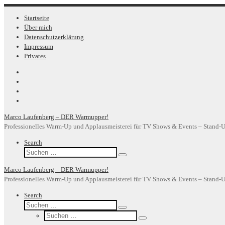
Zum
Inhalt
Startseite
springen
Über mich
Datenschutzerklärung
Impressum
Privates
Marco Laufenberg – DER Warmupper!
Professionelles Warm-Up und Applausmeisterei für TV Shows & Events – Stand
Search
Suche
Suchen …
Marco Laufenberg – DER Warmupper!
Professionelles Warm-Up und Applausmeisterei für TV Shows & Events – Stand
Search
Suche
Suchen …
Suche
Suchen …